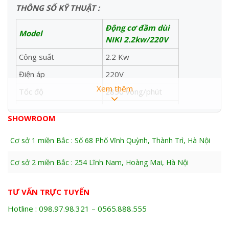
THÔNG SỐ KỸ THUẬT :
Động cơ đầm dùi
Model
NIKI 2.2kw/220V
Công suất
2.2 Kw
Điện áp
220V
Xem thêm
Tốc độ
2850 vòng/phút
Kích thước
380 x 250 x 283
SHOWROOM
Trọng lượng
14 Kg
Cơ sở 1 miền Bắc : Số 68 Phố Vĩnh Quỳnh, Thành Trì, Hà Nội
Mô tả sản phẩm
Cơ sở 2 miền Bắc : 254 Lĩnh Nam, Hoàng Mai, Hà Nội
THÔNG TIN CHI TIẾT
1. Ứng dụng của máy đầm dùi trong các công trình
TƯ VẤN TRỰC TUYẾN
xây dựng
Hotline : 098.97.98.321 – 0565.888.555
Đầm dùi bê tông hoạt động dựa trên hình thức đầm phía
trong lòng kết cấu bê tông. Nghĩa là người ta sẽ tìm cách