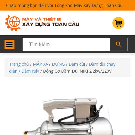
Chào mừng bạn đến với Tổng kho Máy Xây Dựng Toàn Cầu
Trang chủ
/
MÁY XÂY DỰNG
/
Đầm dùi
/
Đầm dùi chạy
điện
/
Đầm Niki
/ Động Cơ Đầm Dùi NIKI 2.2kw/220V