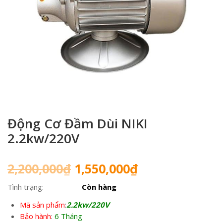
Động Cơ Đầm Dùi NIKI
2.2kw/220V
Giá
Giá
2,200,000
₫
1,550,000
₫
gốc
hiện
Tình trạng:
Còn hàng
là:
tại
2,200,000₫.
là:
Mã sản phẩm
:
2.2kw/220V
1,550,000₫.
Bảo hành
:
6 Tháng