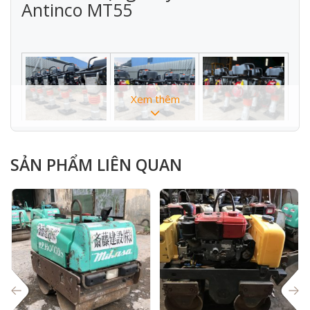
Antinco MT55
Xem thêm
HÌNH ẢNH CHI TIẾT SẢN PHẨM
SẢN PHẨM LIÊN QUAN
THÔNG SỐ KỸ THUẬT :
Model
Antinco – MT55
Động cơ honda thái lan
GXR100
Công xuất động cơ
2.8HP
Nhiên Liệu
Xăng 4 thì
Lực đập
9.5Kn