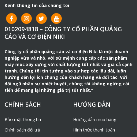
dàng.
Kênh thông tin của chúng tôi
– Công suất làm việc lớn, ổn định, tiết kiệm tối đa mức
nhiên liệu tiêu thụ.
– Máy có khả năng nén chặt lớp đất đá trên bề mặt
0102094818 – CÔNG TY CỔ PHẦN QUẢNG
tương tự như xe lu. Máy phát huy hiệu quả cao vì có thể
CÁO VÀ CƠ ĐIỆN NIKI
đầm đất tại những vị trí có diện tích nhỏ. Nơi mà
xe
lu
không thể tới được hoặc những mặt nghiêng khiến xe
lu dễ bị lật.
Công ty cổ phần quảng cáo và cơ điện Niki là một doanh
nghiệp vừa và nhỏ, với sứ mệnh cung cấp các sản phẩm
– Thích hợp sử dụng cho các công trình dân dụng như
máy móc xây dựng với chất lượng tốt nhất và giá cả cạnh
như mương thủy lợi, đường ống nước chân cột điện,.. và
tranh. Chúng tôi tin tưởng vào sự hợp tác lâu dài, luôn
các nền móng khác.
hướng đến lợi ích chung của khách hàng và đối tác. Với
– Máy có khả năng hoạt động trên cả nền đất khô và
đội ngũ nhân sự nhiệt huyết, chúng tôi không ngừng cải
ướt, hoạt động ổn định trên nền bê tông mang lại hiệu
tiến để mang lại những giá trị tốt nhất.”
quả công việc cao.
CHÍNH SÁCH
HƯỚNG DẪN
Bảo mật thông tin
Hướng dẫn mua hàng
Chính sách đổi trả
Hình thức thanh toán