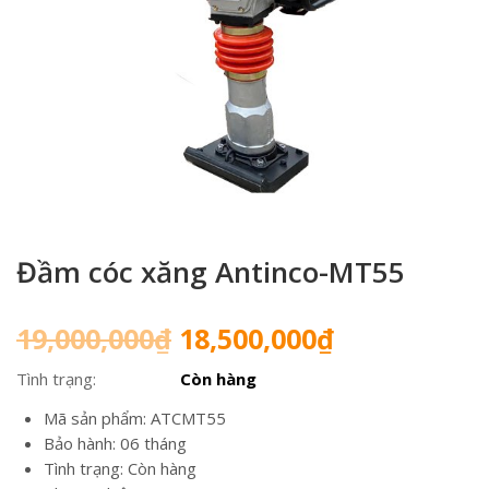
Đầm cóc xăng Antinco-MT55
Giá
Giá
19,000,000
₫
18,500,000
₫
gốc
hiện
Tình trạng:
Còn hàng
là:
tại
19,000,000₫.
là:
Mã sản phẩm: ATCMT55
18,500,000₫
Bảo hành: 06 tháng
Tình trạng: Còn hàng