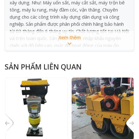
xây dựng. Như: Máy uốn sắt, máy cắt sắt, máy trộn bê
tông, máy lu rung, máy đầm cóc, vận thăng. Chuyên
dụng cho các công trình xây dựng dân dụng và công
nghiệp. Sản phẩm được phân phối chính hãng bảo hành
từ 03 tháng đến 6 tháng uy tín. Chất lượng tốt tại Hà Nội
Xem thêm
và trên toàn quốc. Sản phẩm được nhập khẩu nguyên
chiếc với độ bền cao, mức độ hoạt động của máy ổn
định. Trên thị trường hiện nay có đa dạng các chủng loại,
công năng. Kích thước khác nhau để phù hợp với yêu cầu
SẢN PHẨM LIÊN QUAN
kĩ thuật. Một số dòng máy xây dựng tiêu biểu được
nhiều nhà thầu sử dụng như: Máy uốn sắt, máy cắt sắt.
Máy trộn bê tông, máy lu rung, máy đầm cóc, vận thăng.