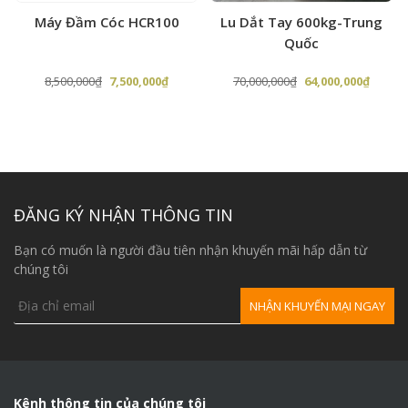
g
Máy Đầm Cóc HCR100
Lu Dắt Tay 600kg-Trung
Quốc
Giá
Giá
Giá
Giá
8,500,000
₫
7,500,000
₫
70,000,000
₫
64,000,000
₫
n
gốc
hiện
gốc
hiện
là:
tại
là:
tại
8,500,000₫.
là:
70,000,000₫.
là:
990,000₫.
7,500,000₫.
64,000,
ĐĂNG KÝ NHẬN THÔNG TIN
Bạn có muốn là người đầu tiên nhận khuyến mãi hấp dẫn từ
chúng tôi
Kênh thông tin của chúng tôi