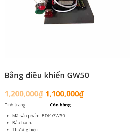
Bẳng điều khiển GW50
Giá
Giá
1,200,000
₫
1,100,000
₫
gốc
hiện
Tình trạng:
Còn hàng
là:
tại
1,200,000₫.
là:
Mã sản phẩm: BDK GW50
1,100,000₫.
Bảo hành:
Thương hiệu: