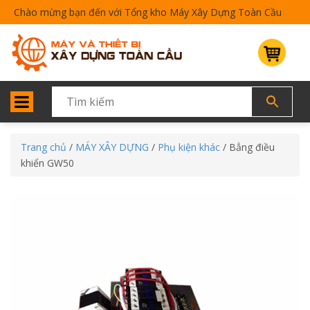
Chào mừng bạn đến với Tổng kho Máy Xây Dựng Toàn Cầu
Trang chủ
/
MÁY XÂY DỰNG
/
Phụ kiện khác
/ Bẳng điều
khiển GW50