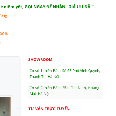
n lẻ niêm yết, GỌI NGAY ĐỂ NHẬN “GIÁ ƯU ĐÃI”.
rường
100%
n
SHOWROOM
Cơ sở 1 miền Bắc : Số 68 Phố Vĩnh Quỳnh,
Thành Trì, Hà Nội
Cơ sở 2 miền Bắc : 254 Lĩnh Nam, Hoàng
Mai, Hà Nội
TƯ VẤN TRỰC TUYẾN