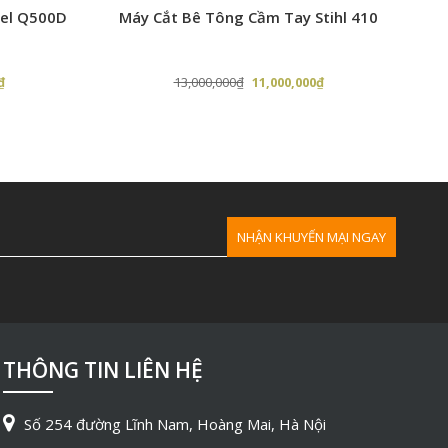
sel Q500D
Máy Cắt Bê Tông Cầm Tay Stihl 410
Giá
Giá
Giá
₫
13,000,000
₫
11,000,000
₫
hiện
gốc
hiện
tại
là:
tại
₫.
là:
13,000,000₫.
là:
4,440,000₫.
11,000,000₫.
THÔNG TIN LIÊN HỆ
Số 254 đường Lĩnh Nam, Hoàng Mai, Hà Nội
h tốc