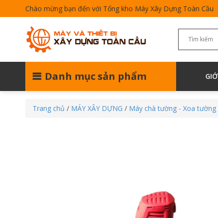
Chào mừng bạn đến với Tổng kho Máy Xây Dựng Toàn Cầu
Danh mục sản phẩm
GIỚ
Trang chủ
/
MÁY XÂY DỰNG
/
Máy chà tường - Xoa tường