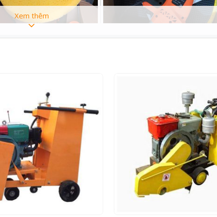
Xem thêm
Máy xoa tường
850w
220V
0-200 (v/p)
390mm
Trung Quốc