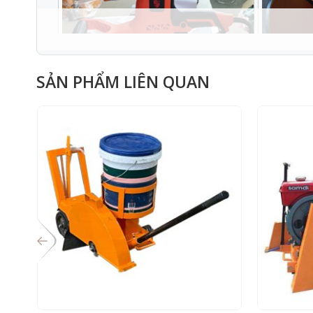
SẢN PHẨM LIÊN QUAN
HÌNH ẢNH CHI TIẾT SẢN PHẦM
THÔNG SỐ KỸ THUẬT:
Model
Công xuất
Điện áp
Tốc độ
Đường kính mâm xoa
Xuất xứ