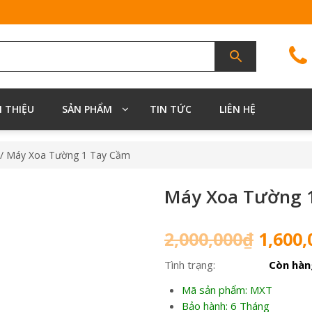
I THIỆU
SẢN PHẨM
TIN TỨC
LIÊN HỆ
/ Máy Xoa Tường 1 Tay Cầm
Máy Xoa Tường 
Giá
2,000,000
₫
1,600,
gốc
Tình trạng:
Còn hàn
là:
2,000,
Mã sản phẩm: MXT
Bảo hành: 6 Tháng