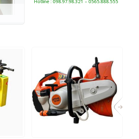
Hotline : 098.97.98.321 – 0565.888.555