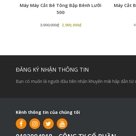
g đã
Máy Máy Cắt Bê Tông Bập Bênh Lưỡi
Máy Cắt B
Phụ kiện đi kèm
500
Bàn xoa nhựa
Giá
Giá
3,900,000
₫
2,900,000
₫
1
Bàn Xoa xốp
gốc
hiện
là:
tại
Bàn xoa ráp
3,900,000₫.
là:
00₫.
2,900,000₫.
Bảng giá phụ kiện:
Bàn xoa
ĐĂNG KÝ NHẬN THÔNG TIN
01c
nhựa
Bạn có muốn là người đầu tiên nhận khuyến mãi hấp dẫn từ 
Bàn Xoa
Giá: 600.000vnđ/1bộ (gồm 3 bộ p
01c
xốp
xốp + ráp)
Bàn xoa
01c
ráp
Kênh thông tin của chúng tôi
Máy xoa tường được sử dụng trong các công việc sau
Máy xoa tường được thiết kế với 6 cấp độ vòng quay, 