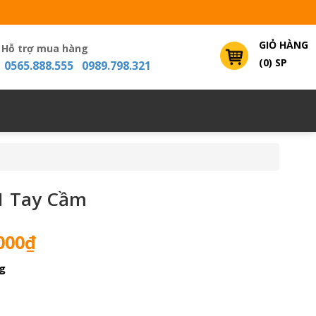
GIỎ HÀNG
Hỗ trợ mua hàng
(0) SP
0565.888.555 0989.798.321
1 Tay Cầm
Giá
000
₫
hiện
g
tại
000₫.
là:
1,600,000₫.