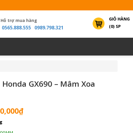
GIỎ HÀNG
Hỗ trợ mua hàng
(0) SP
0565.888.555 0989.798.321
i Honda GX690 – Mâm Xoa
Giá
0,000
₫
hiện
g
tại
0,000₫.
là:
000MM