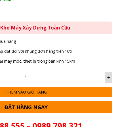
77,900,000₫.
g Kho Máy Xây Dựng Toàn Cầu
mua hàng
p đặt đối với những đơn hàng trên 10tr
ại máy móc, thiết bị trong bán kính 15km
+
THÊM VÀO GIỎ HÀNG
ĐẶT HÀNG NGAY
88.555 – 0989.798.321