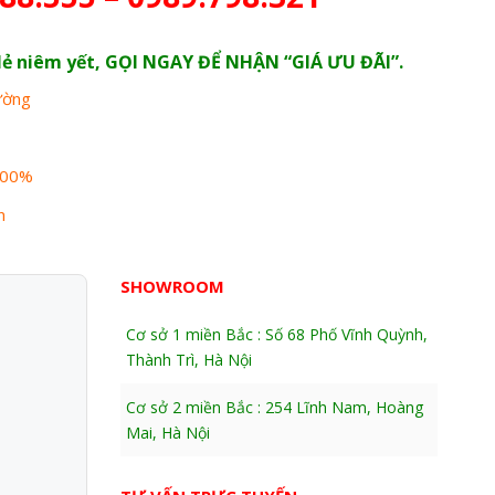
n lẻ niêm yết, GỌI NGAY ĐỂ NHẬN “GIÁ ƯU ĐÃI”.
rường
100%
n
SHOWROOM
Cơ sở 1 miền Bắc : Số 68 Phố Vĩnh Quỳnh,
Thành Trì, Hà Nội
Cơ sở 2 miền Bắc : 254 Lĩnh Nam, Hoàng
Mai, Hà Nội