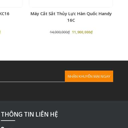
KC16
Máy Cắt Sắt Thủy Lực Hàn Quốc Handy
16C
Giá
Giá
Giá
₫
14,000,000
₫
11,900,000
₫
hiện
gốc
hiện
tại
là:
tại
.
là:
14,000,000₫.
là:
6,500,000₫.
11,900,000₫.
n.
THÔNG TIN LIÊN HỆ