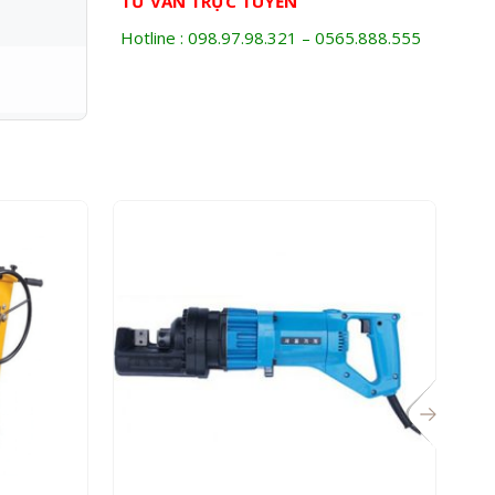
TƯ VẤN TRỰC TUYẾN
Hotline : 098.97.98.321 – 0565.888.555
n so
ây dựng