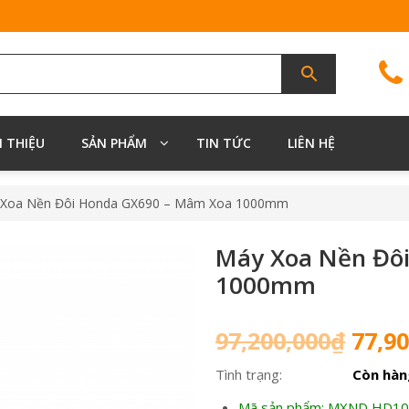
I THIỆU
SẢN PHẨM
TIN TỨC
LIÊN HỆ
 Xoa Nền Đôi Honda GX690 – Mâm Xoa 1000mm
Máy Xoa Nền Đô
1000mm
Giá
97,200,000
₫
77,90
gốc
Tình trạng:
Còn hàn
là:
97,20
Mã sản phẩm: MXND HD1