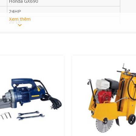
Honda GX690
24HP
Xem thêm
20 Lít
1.5 Lít
Đề nổ
2000*1600*1100 mm
430 Kg
 động, nâng cao hiệu suất làm việc, hiệu quả xây dựng gấp 5-8 lầ
ầm chặt hơn, cải thiện đáng kể mật độ bề mặt bê tông. Hiệu quả x
làm phẳng mặt bê tông