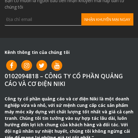
Bạn có muốn là người đầu tiên nhận khuyến mãi hấp dẫn từ
liệu
chúng tôi
Bằng tay & điện
Kiểu khởi động
(không bao gồm bình
Ắc Quy)
Thời gian hoạt động
liên tục (tại tải liên
5.8 giờ
tục)
Kênh thông tin của chúng tôi
Điện thế xoay chiều
220 V
Công suất cực đại
5.5 KVA
0102094818 – CÔNG TY CỔ PHẦN QUẢNG
(đầu phát)
CÁO VÀ CƠ ĐIỆN NIKI
Công suất định mức
5.0 KVA
(đầu phát)
Công ty cổ phần quảng cáo và cơ điện Niki là một doanh
nghiệp vừa và nhỏ, với sứ mệnh cung cấp các sản phẩm
690 x 535 x 540
máy móc xây dựng với chất lượng tốt nhất và giá cả cạnh
Kích thước phủ bì
(mm) / 690 x 670 x
tranh. Chúng tôi tin tưởng vào sự hợp tác lâu dài, luôn
610 (mm) :có bánh xe
hướng đến lợi ích chung của khách hàng và đối tác. Với
Trọng lượng
80 kg : có bánh xe
đội ngũ nhân sự nhiệt huyết, chúng tôi không ngừng cải
tiến để mang lại những giá trị tốt nhất.”