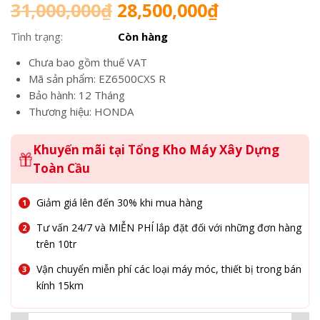
Giá
Giá
31,000,000
₫
28,500,000
₫
gốc
hiện
Tình trạng:
Còn hàng
là:
tại
31,000,000₫.
là:
Chưa bao gồm thuế VAT
28,500,000₫
Mã sản phẩm: EZ6500CXS R
Bảo hành: 12 Tháng
Thương hiệu: HONDA
Khuyến mãi tại Tổng Kho Máy Xây Dựng
Toàn Cầu
Giảm giá lên đến 30% khi mua hàng
Tư vấn 24/7 và MIỄN PHÍ lắp đặt đối với những đơn hàng
trên 10tr
Vận chuyển miễn phí các loại máy móc, thiết bị trong bán
kính 15km