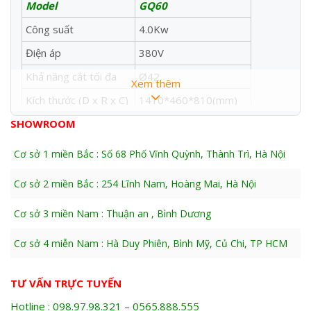
Model
GQ60
Công suất
4.0Kw
Điện áp
380V
Khả năng cắt tối đa
Ø42
Xem thêm
Kích thước (D x R x C)
1410*460*810(mm)
SHOWROOM
Trọng lượng
640Kg
Cơ sở 1 miền Bắc : Số 68 Phố Vĩnh Quỳnh, Thành Trì, Hà Nội
Cơ sở 2 miền Bắc : 254 Lĩnh Nam, Hoàng Mai, Hà Nội
Cơ sở 3 miền Nam : Thuận an , Bình Dương
Cơ sở 4 miễn Nam : Hà Duy Phiên, Bình Mỹ, Củ Chi, TP HCM
HÌNH ẢNH CHI TIẾT SẢN PHẨM
TƯ VẤN TRỰC TUYẾN
Hotline : 098.97.98.321 – 0565.888.555