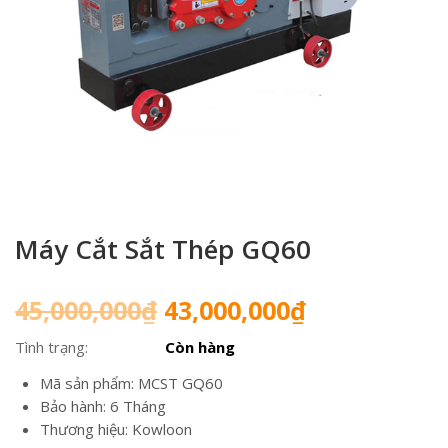
Máy Cắt Sắt Thép GQ60
Giá
Giá
45,000,000
₫
43,000,000
₫
gốc
hiện
Tình trạng:
Còn hàng
là:
tại
45,000,000₫.
là:
Mã sản phẩm: MCST GQ60
43,000,000₫
Bảo hành: 6 Tháng
Thương hiệu: Kowloon