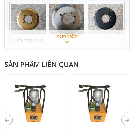
Xem thêm
LƯỠI CẮT ỐNG
THÔNG SỐ KỸ THUẬT :
SẢN PHẨM LIÊN QUAN
Model
219
Công xuất
1.1Kw
Điện áp
220V
Đường kính ống cắt
50mm-219mm
Trọng lượng
60kg
Kích thước (DxRxC)
400x500x600 mm
Phụ kiện đi kèm