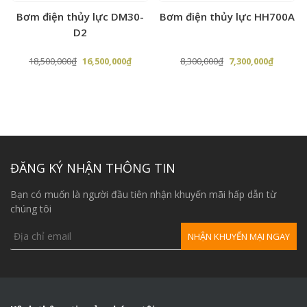
Tay Kích = 1
Bơm điện thủy lực DM30-
Bơm điện thủy lực HH700A
D2
Gối đỡ ống = 1
Giá
Giá
Giá
Giá
18,500,000
₫
16,500,000
₫
8,300,000
₫
7,300,000
₫
gốc
hiện
gốc
hiện
là:
tại
là:
tại
BẢNG GIÁ LƯỠI CẮT ỐNG
18,500,000₫.
là:
8,300,000₫.
là:
Tên Hàng
Đơn Giá
,000₫.
16,500,000₫.
7,300,00
Lưỡi cắt ống mầu Trắng
600.000đ
ĐĂNG KÝ NHẬN THÔNG TIN
Lưỡi cắt ống mầu Đen
700.000đ
Lưỡi cắt ống mầu Vàng
900.000đ
Bạn có muốn là người đầu tiên nhận khuyến mãi hấp dẫn từ
chúng tôi