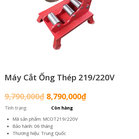
Máy Cắt Ống Thép 219/220V
Giá
Giá
9,790,000
₫
8,790,000
₫
gốc
hiện
Tình trạng:
Còn hàng
là:
tại
9,790,000₫.
là:
Mã sản phẩm: MCOT219/220V
8,790,000₫.
Bảo hành: 06 tháng
Thương hiệu: Trung Quốc