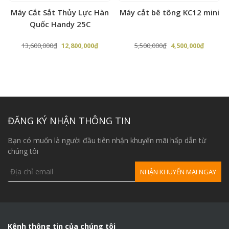
Tốc độ quay
970r/min
Máy Cắt Sắt Thủy Lực Hàn
Máy cắt bê tông KC12 mini
Quốc Handy 25C
Công suất động
11kw (có thể lắp động
cơ
cơ Diesel 15HP)
Giá
Giá
Giá
Giá
13,600,000
₫
12,800,000
₫
5,500,000
₫
4,500,000
₫
Điện áp
380V
gốc
hiện
gốc
hiện
là:
tại
là:
tại
Công xuất không
1.8m3/min, (63.6cfm)
13,600,000₫.
là:
5,500,000₫.
là:
khí
0,000₫.
12,800,000₫.
4,500,00
0.5Mpa, (73psig,
Áp xuất xả
5bar)
ĐĂNG KÝ NHẬN THÔNG TIN
Bình khí
83L
Bạn có muốn là người đầu tiên nhận khuyến mãi hấp dẫn từ
Độ ồn
≤ 90dB
chúng tôi
Xuất xứ
Trung Quốc
1540X640X1030
Kích thước
(mm)
Kênh thông tin của chúng tôi