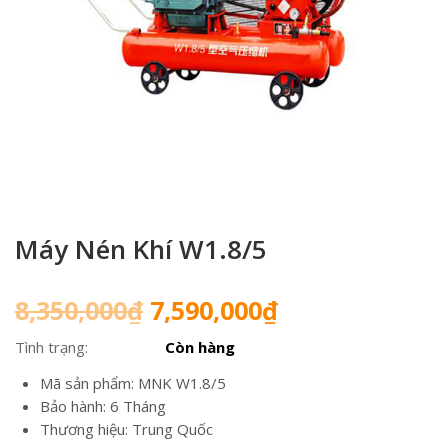
Máy Nén Khí W1.8/5
Giá
Giá
8,350,000
₫
7,590,000
₫
gốc
hiện
Tình trạng:
Còn hàng
là:
tại
8,350,000₫.
là:
Mã sản phẩm: MNK W1.8/5
7,590,000₫.
Bảo hành: 6 Tháng
Thương hiệu: Trung Quốc