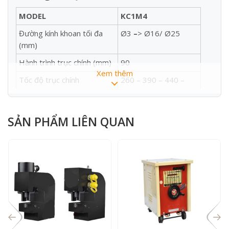
MODEL
KC1M4
Đường kính khoan tối đa
Ø3
–
> Ø16/ Ø25
(mm)
Hành trình trục chính (mm)
90
Xem thêm
Tốc độ trục chính
260 – 390 – 440 –
(vòng/phút)
530
650 – 1220 – 1310 –
1800
SẢN PHẨM LIÊN QUAN
Lổ côn lắp đuôi mũi khoan
Côn số 3
Dây CUROA puly
A29 x 2
Đường kính trụ khoan (mm)
Ø88.2
Đường kính mâm bàn làm
Ø337
việc(mm)
Hành trình lên xuống mâm
520
bàn(mm)