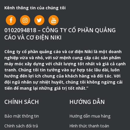
Trọng lượng máy (Kg)
95.3Kg
Kênh thông tin của chúng tôi
Xuất xứ
Việt Nam
Bảo hành
1 năm ( không BH đầu
kẹp khoan , bạc đạn,
0102094818 – CÔNG TY CỔ PHẦN QUẢNG
capa.) 6 tháng phần
CÁO VÀ CƠ ĐIỆN NIKI
moteur
Công ty cổ phần quảng cáo và cơ điện Niki là một doanh
Ưu Điểm Máy Khoan Bàn Tiến Đạt
nghiệp vừa và nhỏ, với sứ mệnh cung cấp các sản phẩm
máy móc xây dựng với chất lượng tốt nhất và giá cả cạnh
– Đặc biệt
máy khoan
sử dụng hai bộ lò xo chống rút mũi
tranh. Chúng tôi tin tưởng vào sự hợp tác lâu dài, luôn
khoan khi gia công.
hướng đến lợi ích chung của khách hàng và đối tác. Với
đội ngũ nhân sự nhiệt huyết, chúng tôi không ngừng cải
– Thiết kế đẹp mắt, thân làm từ gang chắc chắn.
tiến để mang lại những giá trị tốt nhất.”
– Lớp vỏ dày đẹp, bền được sơn công nghệ tĩnh điện.
CHÍNH SÁCH
HƯỚNG DẪN
– Máy có thiết kế dạng trụ đứng, có gắn động cơ vận
hành bằng mô tơ điện gắn ngay trên đỉnh đầu của trụ.
Bảo mật thông tin
Hướng dẫn mua hàng
– Dưới cùng là chân đế có dạng hình vuông/chữ nhật.
Chính sách đổi trả
Hình thức thanh toán
–
Máy khoan
trang bị mô tơ được cuốn từ 100% dây