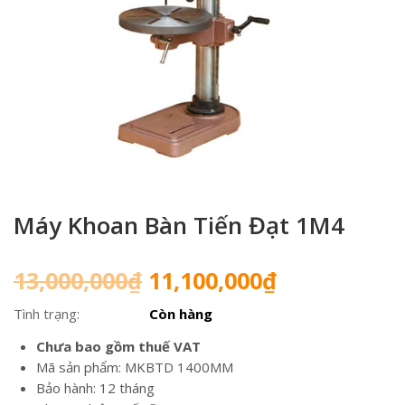
Máy Khoan Bàn Tiến Đạt 1M4
Giá
Giá
13,000,000
₫
11,100,000
₫
gốc
hiện
Tình trạng:
Còn hàng
là:
tại
13,000,000₫.
là:
Chưa bao gồm thuế VAT
11,100,000₫
Mã sản phẩm: MKBTD 1400MM
Bảo hành: 12 tháng