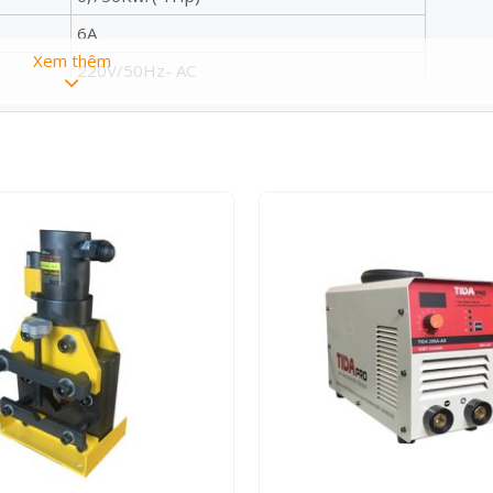
6A
Xem thêm
220V/50Hz- AC
2P/ 2800v/p
155
420mm
Ø200mm
Ø20mm
1.5KV/min
> 2MΩ
255 x 157mm
505 x 200 x 232mm
20.5Kg
Việt Nam