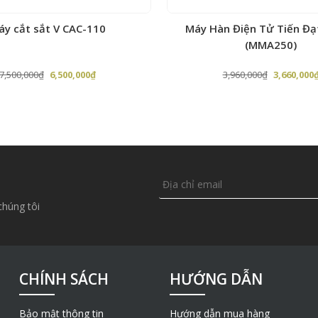
1 Năm
n Điện Tử Tiến Đạt 200EU
Máy Hàn Tiến Đạt 250A/440V
(MMA250)
– Điện 220V/380V/44
Giá
Giá
Giá
3,960,000
₫
3,660,000
₫
12,600,000
₫
12,000,00
 cao .
gốc
hiện
gốc
là:
tại
là:
3,960,000₫.
là:
12,600,000
3,660,000₫.
chúng tôi
CHÍNH SÁCH
HƯỚNG DẪN
Bảo mật thông tin
Hướng dẫn mua hàng