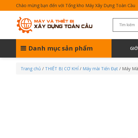
Chào mừng bạn đến với Tổng kho Máy Xây Dựng Toàn Cầu
Danh mục sản phẩm
GIỚ
Trang chủ
/
THIẾT BỊ CƠ KHÍ
/
Máy mài Tiến Đạt
/ Máy Mà