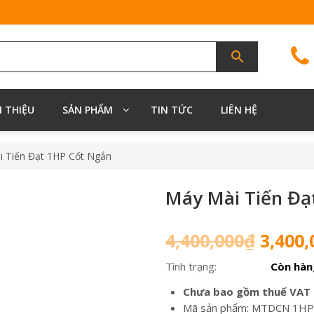
I THIỆU
SẢN PHẨM
TIN TỨC
LIÊN HỆ
i Tiến Đạt 1HP Cốt Ngắn
Máy Mài Tiến Đạ
Giá
4,400,000
₫
3,400,
gốc
Tình trạng:
Còn hàn
là:
4,400,
Chưa bao gồm thuế VAT
Mã sản phẩm: MTDCN 1HP