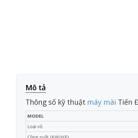
Mô tả
Thông số kỹ thuật
máy mài
Tiến Đ
MODEL
Loại vỏ
Công suất (KW/HP)