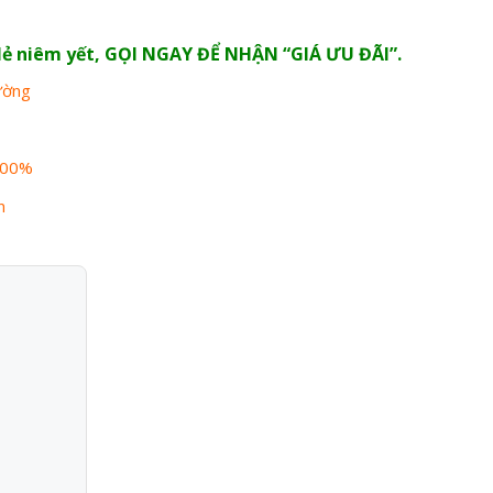
n lẻ niêm yết, GỌI NGAY ĐỂ NHẬN “GIÁ ƯU ĐÃI”.
rường
100%
n