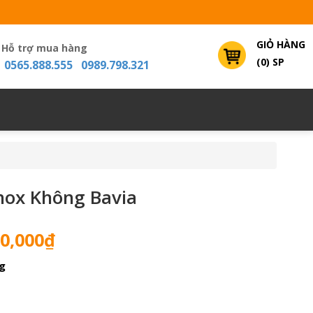
GIỎ HÀNG
Hỗ trợ mua hàng
(0) SP
0565.888.555 0989.798.321
nox Không Bavia
Giá
0,000
₫
hiện
g
tại
0,000₫.
là:
11,900,000₫.