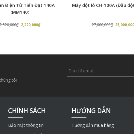
g tròn
6 cm
n Điện Tử Tiến Đạt 140A
Máy đột lỗ CH-100A (Đầu độ
(MM140)
t hộp chữ nhật
5 x 7 cm
t hộp vuông
6 x 6 cm
Giá
Giá
Giá
2,520,000
₫
2,220,000
₫
27,000,000
₫
25,000,00
gốc
hiện
gốc
là:
tại
là:
2,520,000₫.
là:
27,000,000
2,220,000₫.
chúng tôi
CHÍNH SÁCH
HƯỚNG DẪN
Bảo mật thông tin
Hướng dẫn mua hàng