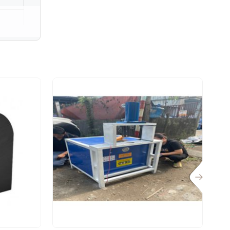
nh
t,