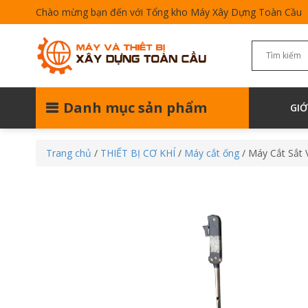
Chào mừng bạn đến với Tổng kho Máy Xây Dựng Toàn Cầu
Danh mục sản phẩm
GIỚ
Trang chủ
/
THIẾT BỊ CƠ KHÍ
/
Máy cắt ống
/ Máy Cắt Sắt 