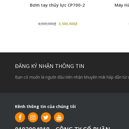
Ốn
Bơm tay thủy lực CP700-2
Máy Hà
Khả năng cắt góc trong khoảng 90º
Sắ
Sắ
Giá
Giá
4,000,000
₫
3,500,000
₫
gốc
hiện
Phụ kiện đi kèm:
– Lưỡi cắt 275: không có
là:
tại
– Dầu cắt gọt: 01 lít
4,000,000₫.
là:
0₫.
3,500,000₫.
ĐĂNG KÝ NHẬN THÔNG TIN
Bạn có muốn là người đầu tiên nhận khuyến mãi hấp dẫn từ 
Kênh thông tin của chúng tôi