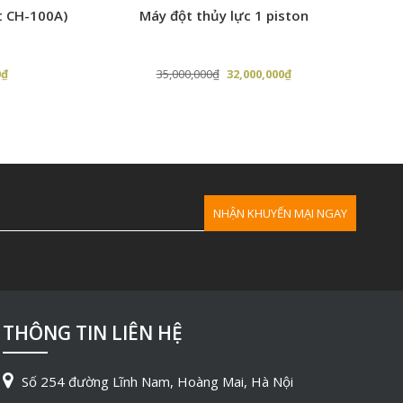
t CH-100A)
Máy đột thủy lực 1 piston
Má
Giá
Giá
Giá
0
₫
35,000,000
₫
32,000,000
₫
hiện
gốc
hiện
tại
là:
tại
₫.
là:
35,000,000₫.
là:
25,000,000₫.
32,000,000₫.
THÔNG TIN LIÊN HỆ
Số 254 đường Lĩnh Nam, Hoàng Mai, Hà Nội