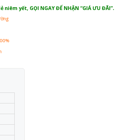
n lẻ niêm yết, GỌI NGAY ĐỂ NHẬN “GIÁ ƯU ĐÃI”.
rường
100%
n