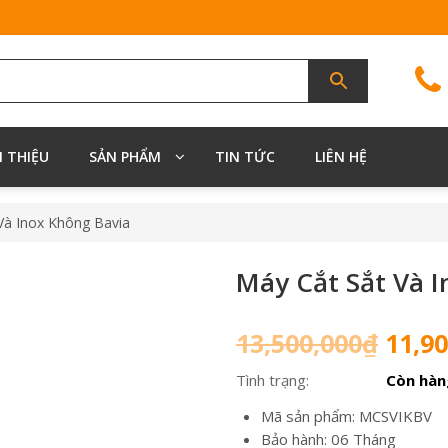
I THIỆU
SẢN PHẨM
TIN TỨC
LIÊN HỆ
Và Inox Không Bavia
Máy Cắt Sắt Và I
Giá
13,500,000
₫
11,90
gốc
Tình trạng:
Còn hàn
là:
13,50
Mã sản phẩm: MCSVIKBV
Bảo hành: 06 Tháng