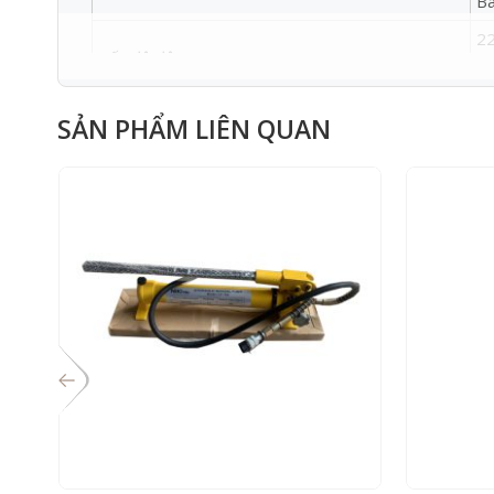
Bá
2
Tốc độ động cơ
3
===>Điện 220V: máy chỉ có 1 bánh răng chậm, thườn
SẢN PHẨM LIÊN QUAN
dày, ống thép mạ kẽm, thanh rắn và các vật liệu kim 
===>Điện 380V: Có 2 bánh răng, 1 bánh răng nhanh 
ống đồng, ống nhôm nhựa… có độ dày thành ống nhỏ hơ
Đường kính lưỡi tối đa
Độ mở kẹp tối đa
Kích thước máy
Trọng lượng
Ốn
Khả năng cắt góc trong khoảng 45º
Hộ
H