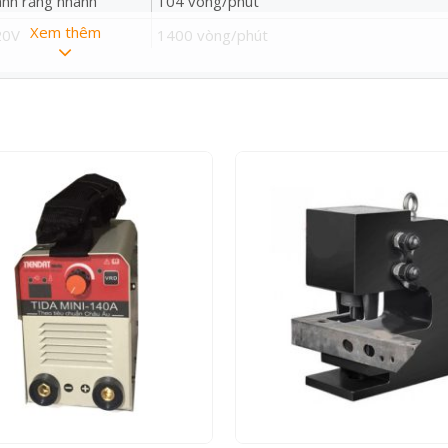
nh răng nhanh
104 vòng/phút
Xem thêm
20V
1400 vòng/phút
80V
1400 vòng/phút – 2800 vòng/phút
g được sử dụng để cắt ống thép không gỉ và thép, ống sắt có thà
loại cứng
và 1 bánh răng chậm. Bánh răng nhanh được sử dụng để cắt ống sắ
n 1mm, vật liệu kim loại và phi kim loại
Ø275
80mm
425mm x 330mm x 1.135mm
90kg
g tròn
5 cm
p chữ nhật
4 x 6 cm
ộp vuông
5 x 5 cm